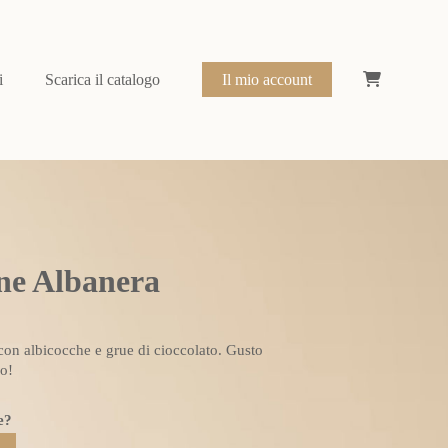
i
Scarica il catalogo
Il mio account
ne Albanera
con albicocche e grue di cioccolato. Gusto
mo!
e?