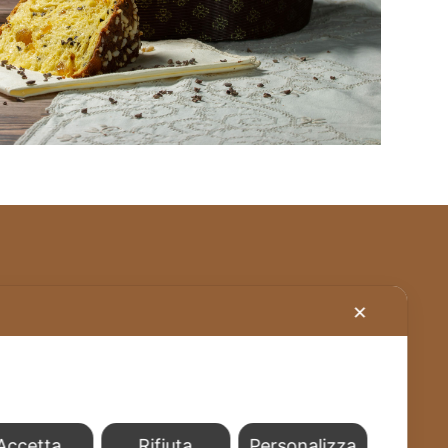
Stabilimento – Milbrut Dolce Passione di
✕
Famiglia c/da Cappuccini – Messer Rinaldo SS
576 Naro (Ag) Italy
+39 0922 835464
info@milbrut.com
Accetta
Rifiuta
Personalizza