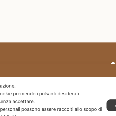
Termini e condizioni generali di vendita
Privacy Policy
ilazione.
 cookie premendo i pulsanti desiderati.
Spedizioni
senza accettare.
Cookies
 personali possono essere raccolti allo scopo di