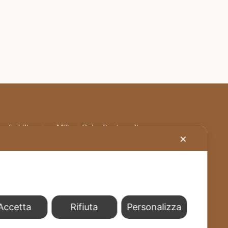
Stabilimento – Milbrut Dolce Passione di
Famiglia c/da Cappuccini – Messer Rinaldo SS
✕
576 Naro (Ag) Italy
+39 0922 835464
info@milbrut.com
Accetta
Rifiuta
Personalizza