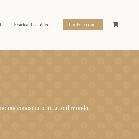
i
Scarica il catalogo
Il mio account
tino ma conosciuto in tutto il mondo.