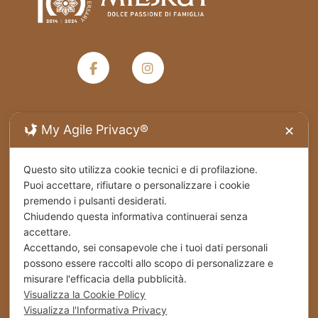
My Agile Privacy®
✕
Termini e condizioni generali di vendita
Questo sito utilizza cookie tecnici e di profilazione.
Privacy Policy
Puoi accettare, rifiutare o personalizzare i cookie
premendo i pulsanti desiderati.
Spedizioni
Chiudendo questa informativa continuerai senza
accettare.
Cookies
Accettando, sei consapevole che i tuoi dati personali
possono essere raccolti allo scopo di personalizzare e
Stabilimento – Milbrut Dolce Passione di Famiglia
misurare l'efficacia della pubblicità.
c/da Cappuccini – Messer Rinaldo SS 576 Naro
Visualizza la Cookie Policy
(Ag) Italy
Visualizza l'Informativa Privacy