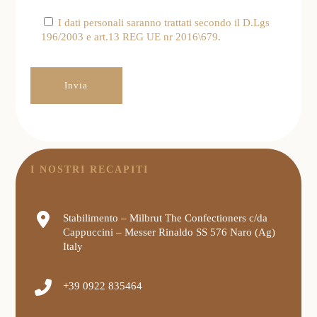
I dati personali saranno trattati secondo il D.Lgs
196/2003 e art.13 REG UE nr 2016\679.
I NOSTRI RECAPITI
Stabilimento – Milbrut The Confectioners c/da
Cappuccini – Messer Rinaldo SS 576 Naro (Ag)
Italy
+39 0922 835464