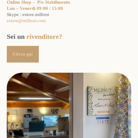
Online Shop – P/o Stabilimento
Lun – Venerdì 09:00 / 15:00
Skype : estore.milbrut
estore@milbrut.com
Sei un
rivenditore?
Clicca qui