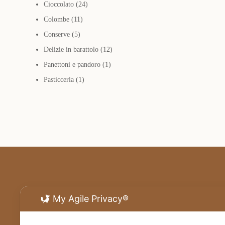
24
prodotti
Cioccolato
24
11
prodotti
Colombe
11
5
prodotti
Conserve
5
prodotti
12
Delizie in barattolo
12
1
prodotti
Panettoni e pandoro
1
1
prodotto
Pasticceria
1
prodotto
My Agile Privacy®