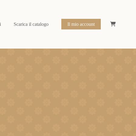
i
Scarica il catalogo
Il mio account