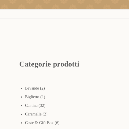
Categorie prodotti
2
Bevande
2
prodotti
1
Biglietto
1
prodotto
32
Cantina
32
prodotti
2
Caramelle
2
prodotti
6
Ceste & Gift Box
6