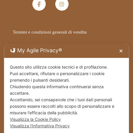
Termini e condizioni generali di vendita
Privacy Policy
My Agile Privacy®
✕
Spedizioni
Questo sito utilizza cookie tecnici e di profilazione.
Puoi accettare, rifiutare o personalizzare i cookie
Cookies
premendo i pulsanti desiderati.
Chiudendo questa informativa continuerai senza
Stabilimento – Milbrut Dolce Passione di Famiglia
accettare.
c/da Cappuccini – Messer Rinaldo SS 576 Naro
Accettando, sei consapevole che i tuoi dati personali
(Ag) Italy
possono essere raccolti allo scopo di personalizzare e
misurare l'efficacia della pubblicità.
+39 0922 835464
Visualizza la Cookie Policy
Visualizza l'Informativa Privacy