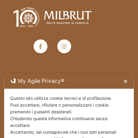
Termini e condizioni generali di vendita
My Agile Privacy®
✕
Privacy Policy
Questo sito utilizza cookie tecnici e di profilazione.
Puoi accettare, rifiutare o personalizzare i cookie
Spedizioni
premendo i pulsanti desiderati.
Chiudendo questa informativa continuerai senza
Cookies
accettare.
Accettando, sei consapevole che i tuoi dati personali
Stabilimento – Milbrut Dolce Passione di Famiglia