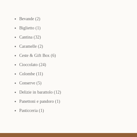
2
Bevande
2
prodotti
1
Biglietto
1
prodotto
32
Cantina
32
prodotti
2
Caramelle
2
prodotti
6
Ceste & Gift Box
6
24
prodotti
Cioccolato
24
11
prodotti
Colombe
11
5
prodotti
Conserve
5
prodotti
12
Delizie in barattolo
12
1
prodotti
Panettoni e pandoro
1
1
prodotto
Pasticceria
1
prodotto