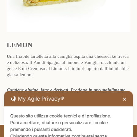
LEMON
Una friabile tartelletta alla vaniglia ospita una cheesecake fresca
e deliziosa. Il Pan di Spagna al limone e Vaniglia racchiude un
gelèe E un Cremoso al Limone, il tutto ricoperto dall’inimitabile
glassa lemon.
Contiene glutine, latte e derivati. Prodotto in uno stabilimento
che utilizza farina di grano e frutta a guscio. Prodotto
My Agile Privacy®
✕
surgelato.
Questo sito utilizza cookie tecnici e di profilazione.
Puoi accettare, rifiutare o personalizzare i cookie
premendo i pulsanti desiderati.
Chiudendo questa informativa continuerai senza