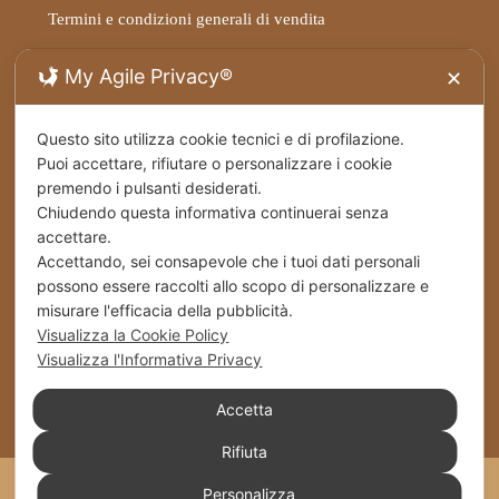
Termini e condizioni generali di vendita
My Agile Privacy®
Privacy Policy
✕
Spedizioni
Questo sito utilizza cookie tecnici e di profilazione.
Puoi accettare, rifiutare o personalizzare i cookie
Cookies
premendo i pulsanti desiderati.
Chiudendo questa informativa continuerai senza
accettare.
Stabilimento – Milbrut Dolce Passione di Famiglia
Accettando, sei consapevole che i tuoi dati personali
c/da Cappuccini – Messer Rinaldo SS 576 Naro
possono essere raccolti allo scopo di personalizzare e
(Ag) Italy
misurare l'efficacia della pubblicità.
Visualizza la Cookie Policy
+39 0922 835464
Visualizza l'Informativa Privacy
info@milbrut.com
Accetta
Rifiuta
Milbrut 2021 Piva: 02684030840 | Realizzato da
ideAd
Personalizza