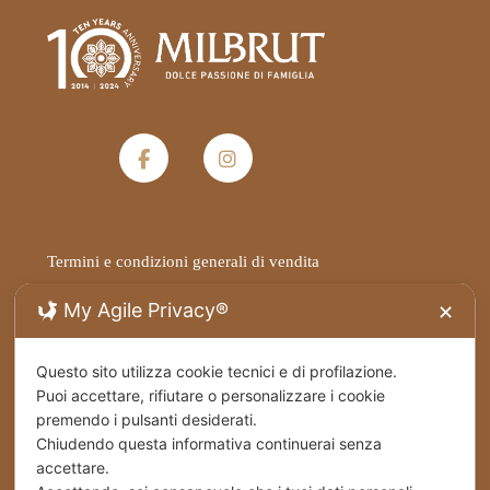
Termini e condizioni generali di vendita
My Agile Privacy®
✕
Privacy Policy
Questo sito utilizza cookie tecnici e di profilazione.
Spedizioni
Puoi accettare, rifiutare o personalizzare i cookie
premendo i pulsanti desiderati.
Cookies
Chiudendo questa informativa continuerai senza
accettare.
Stabilimento – Milbrut Dolce Passione di Famiglia