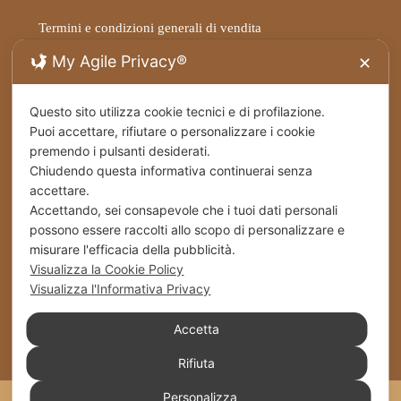
Termini e condizioni generali di vendita
My Agile Privacy®
✕
Privacy Policy
Questo sito utilizza cookie tecnici e di profilazione.
Spedizioni
Puoi accettare, rifiutare o personalizzare i cookie
premendo i pulsanti desiderati.
Cookies
Chiudendo questa informativa continuerai senza
accettare.
Stabilimento – Milbrut Dolce Passione di Famiglia
Accettando, sei consapevole che i tuoi dati personali
c/da Cappuccini – Messer Rinaldo SS 576 Naro
possono essere raccolti allo scopo di personalizzare e
(Ag) Italy
misurare l'efficacia della pubblicità.
Visualizza la Cookie Policy
+39 0922 835464
Visualizza l'Informativa Privacy
Accetta
info@milbrut.com
Rifiuta
Personalizza
Milbrut 2021 Piva: 02684030840 | Realizzato da
ideAd