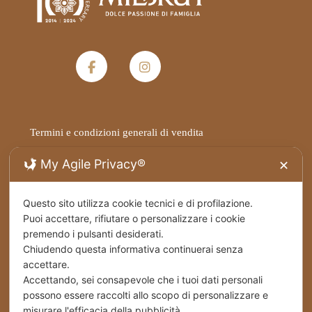
Termini e condizioni generali di vendita
My Agile Privacy®
✕
Privacy Policy
Spedizioni
Questo sito utilizza cookie tecnici e di profilazione.
Puoi accettare, rifiutare o personalizzare i cookie
premendo i pulsanti desiderati.
Cookies
Chiudendo questa informativa continuerai senza
accettare.
Stabilimento – Milbrut Dolce Passione di Famiglia
Accettando, sei consapevole che i tuoi dati personali
c/da Cappuccini – Messer Rinaldo SS 576 Naro
possono essere raccolti allo scopo di personalizzare e
(Ag) Italy
misurare l'efficacia della pubblicità.