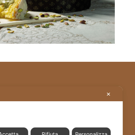
Stabilimento – Milbrut Dolce Passione di
✕
Famiglia c/da Cappuccini – Messer Rinaldo SS
576 Naro (Ag) Italy
+39 0922 835464
info@milbrut.com
Accetta
Rifiuta
Personalizza