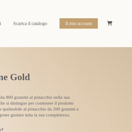
i
Scarica il catalogo
Il mio account
ne Gold
 da 800 grammi al pistacchio nella sua
he si distingue per contenere il prodotto
a spalmabile al pistacchio da 200 grammi e
poter gustare tutta la sua completezza.
e?