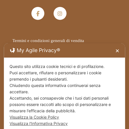
Termini e condizioni generali di vendita
My Agile Privacy®
✕
Privacy Policy
Questo sito utilizza cookie tecnici e di profilazione.
Spedizioni
Puoi accettare, rifiutare o personalizzare i cookie
premendo i pulsanti desiderati.
Cookies
Chiudendo questa informativa continuerai senza
accettare.
Accettando, sei consapevole che i tuoi dati personali
Stabilimento – Milbrut Dolce Passione di Famiglia
c/da Cappuccini – Messer Rinaldo SS 576 Naro
possono essere raccolti allo scopo di personalizzare e
(Ag) Italy
misurare l'efficacia della pubblicità.
Visualizza la Cookie Policy
Visualizza l'Informativa Privacy
+39 0922 835464