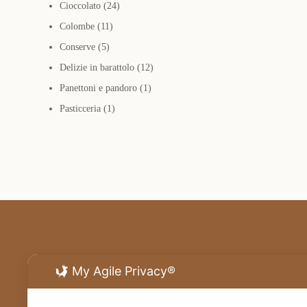
24
prodotti
Cioccolato
24
11
prodotti
Colombe
11
5
prodotti
Conserve
5
prodotti
12
Delizie in barattolo
12
1
prodotti
Panettoni e pandoro
1
1
prodotto
Pasticceria
1
prodotto
My Agile Privacy®