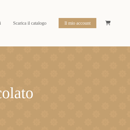
i
Scarica il catalogo
Il mio account
colato