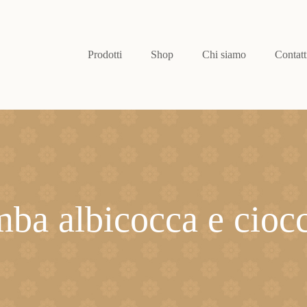
Prodotti
Shop
Chi siamo
Contatt
ba albicocca e cioc