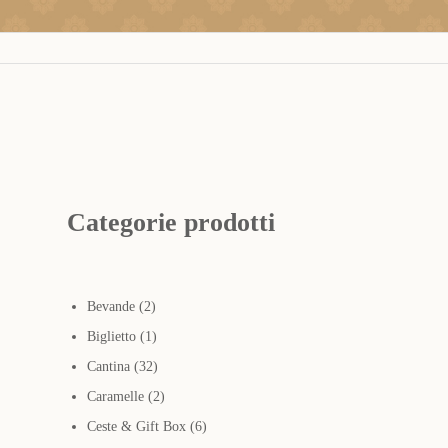
Categorie prodotti
2
Bevande
2
prodotti
1
Biglietto
1
prodotto
32
Cantina
32
prodotti
2
Caramelle
2
prodotti
6
Ceste & Gift Box
6