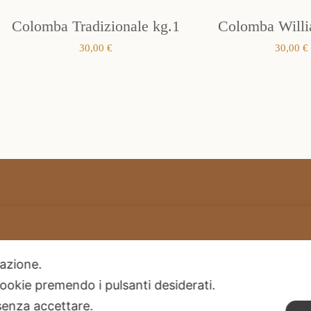
Colomba Tradizionale kg.1
Colomba Willi
30,00
€
30,00
€
Termini e condizioni generali di vendita
ilazione.
Privacy Policy
 cookie premendo i pulsanti desiderati.
Spedizioni
senza accettare.