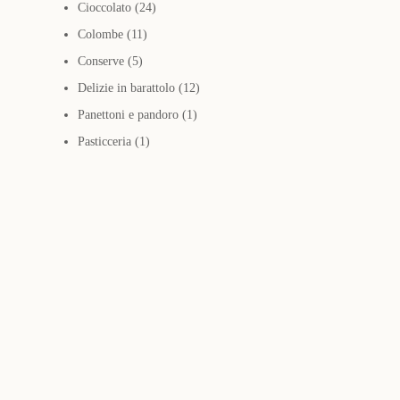
24
prodotti
Cioccolato
24
11
prodotti
Colombe
11
5
prodotti
Conserve
5
prodotti
12
Delizie in barattolo
12
1
prodotti
Panettoni e pandoro
1
1
prodotto
Pasticceria
1
prodotto