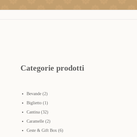
Categorie prodotti
2
Bevande
2
prodotti
1
Biglietto
1
prodotto
32
Cantina
32
prodotti
2
Caramelle
2
prodotti
6
Ceste & Gift Box
6