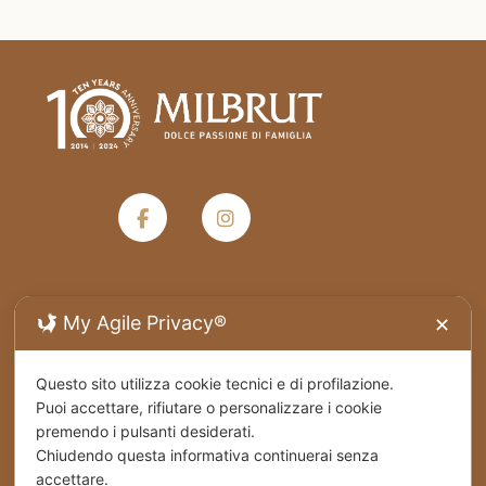
Termini e condizioni generali di vendita
My Agile Privacy®
✕
Privacy Policy
Questo sito utilizza cookie tecnici e di profilazione.
Puoi accettare, rifiutare o personalizzare i cookie
Spedizioni
premendo i pulsanti desiderati.
Chiudendo questa informativa continuerai senza
accettare.
Cookies