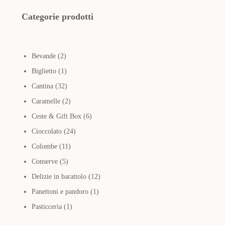
Categorie prodotti
2
Bevande
2
prodotti
1
Biglietto
1
prodotto
32
Cantina
32
prodotti
2
Caramelle
2
prodotti
6
Ceste & Gift Box
6
24
prodotti
Cioccolato
24
11
prodotti
Colombe
11
5
prodotti
Conserve
5
prodotti
12
Delizie in barattolo
12
1
prodotti
Panettoni e pandoro
1
1
prodotto
Pasticceria
1
prodotto