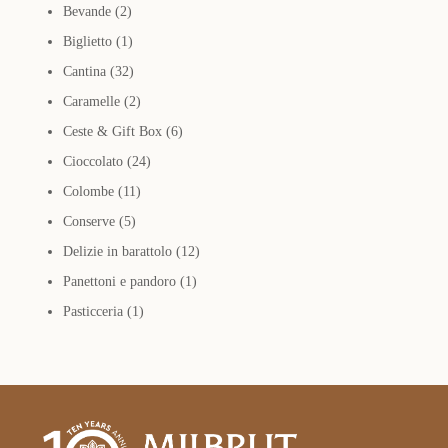
2
Bevande
2
prodotti
1
Biglietto
1
prodotto
32
Cantina
32
prodotti
2
Caramelle
2
prodotti
6
Ceste & Gift Box
6
24
prodotti
Cioccolato
24
11
prodotti
Colombe
11
5
prodotti
Conserve
5
prodotti
12
Delizie in barattolo
12
1
prodotti
Panettoni e pandoro
1
1
prodotto
Pasticceria
1
prodotto