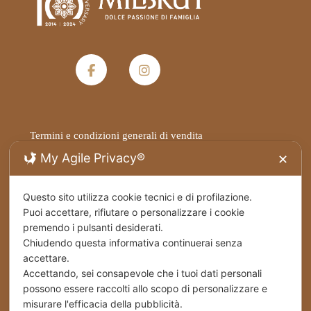
Termini e condizioni generali di vendita
My Agile Privacy®
✕
Privacy Policy
Questo sito utilizza cookie tecnici e di profilazione.
Spedizioni
Puoi accettare, rifiutare o personalizzare i cookie
premendo i pulsanti desiderati.
Cookies
Chiudendo questa informativa continuerai senza
accettare.
Accettando, sei consapevole che i tuoi dati personali
Stabilimento – Milbrut Dolce Passione di Famiglia
c/da Cappuccini – Messer Rinaldo SS 576 Naro
possono essere raccolti allo scopo di personalizzare e
(Ag) Italy
misurare l'efficacia della pubblicità.