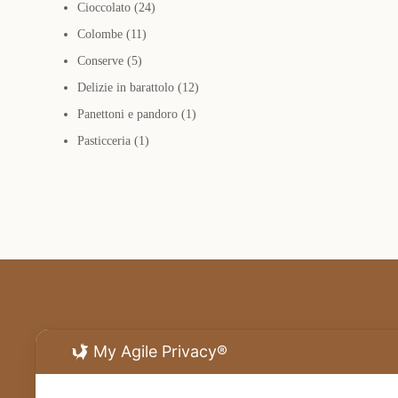
24
prodotti
Cioccolato
24
11
prodotti
Colombe
11
5
prodotti
Conserve
5
prodotti
12
Delizie in barattolo
12
1
prodotti
Panettoni e pandoro
1
1
prodotto
Pasticceria
1
prodotto
My Agile Privacy®