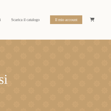
i
Scarica il catalogo
Il mio account
si