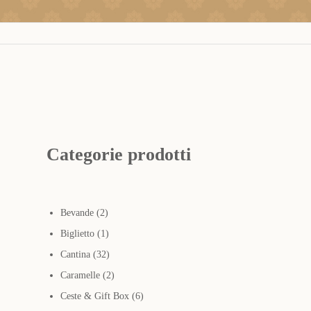
Categorie prodotti
2
Bevande
2
prodotti
1
Biglietto
1
prodotto
32
Cantina
32
prodotti
2
Caramelle
2
prodotti
6
Ceste & Gift Box
6