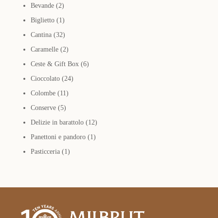
2
Bevande
2
prodotti
1
Biglietto
1
prodotto
32
Cantina
32
prodotti
2
Caramelle
2
prodotti
6
Ceste & Gift Box
6
24
prodotti
Cioccolato
24
11
prodotti
Colombe
11
5
prodotti
Conserve
5
prodotti
12
Delizie in barattolo
12
1
prodotti
Panettoni e pandoro
1
1
prodotto
Pasticceria
1
prodotto