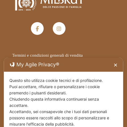
Termini e condizioni generali di vendita
My Agile Privacy®
✕
Privacy Policy
Questo sito utilizza cookie tecnici e di profilazione.
Spedizioni
Puoi accettare, rifiutare o personalizzare i cookie
premendo i pulsanti desiderati.
Cookies
Chiudendo questa informativa continuerai senza
accettare.
Accettando, sei consapevole che i tuoi dati personali
Stabilimento – Milbrut Dolce Passione di Famiglia
c/da Cappuccini – Messer Rinaldo SS 576 Naro
possono essere raccolti allo scopo di personalizzare e
(Ag) Italy
misurare l'efficacia della pubblicità.