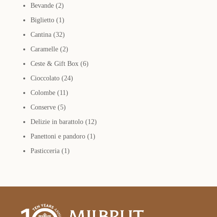
2
Bevande
2
prodotti
1
Biglietto
1
prodotto
32
Cantina
32
prodotti
2
Caramelle
2
prodotti
6
Ceste & Gift Box
6
24
prodotti
Cioccolato
24
11
prodotti
Colombe
11
5
prodotti
Conserve
5
prodotti
12
Delizie in barattolo
12
1
prodotti
Panettoni e pandoro
1
1
prodotto
Pasticceria
1
prodotto