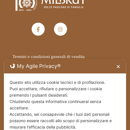
Termini e condizioni generali di vendita
My Agile Privacy®
✕
Privacy Policy
Questo sito utilizza cookie tecnici e di profilazione.
Spedizioni
Puoi accettare, rifiutare o personalizzare i cookie
premendo i pulsanti desiderati.
Cookies
Chiudendo questa informativa continuerai senza
accettare.
Accettando, sei consapevole che i tuoi dati personali
Stabilimento – Milbrut Dolce Passione di Famiglia
c/da Cappuccini – Messer Rinaldo SS 576 Naro
possono essere raccolti allo scopo di personalizzare e
(Ag) Italy
misurare l'efficacia della pubblicità.