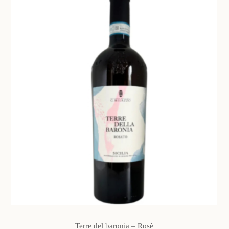
42,00 €
a
125,00 €
Terre del baronia – Rosè