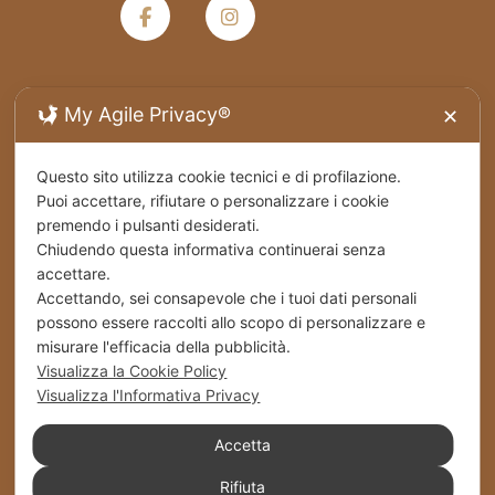
My Agile Privacy®
✕
Termini e condizioni generali di vendita
Questo sito utilizza cookie tecnici e di profilazione.
Privacy Policy
Puoi accettare, rifiutare o personalizzare i cookie
premendo i pulsanti desiderati.
Spedizioni
Chiudendo questa informativa continuerai senza
accettare.
Cookies
Accettando, sei consapevole che i tuoi dati personali
possono essere raccolti allo scopo di personalizzare e
Stabilimento – Milbrut Dolce Passione di Famiglia
misurare l'efficacia della pubblicità.
c/da Cappuccini – Messer Rinaldo SS 576 Naro
Visualizza la Cookie Policy
(Ag) Italy
Visualizza l'Informativa Privacy
+39 0922 835464
Accetta
Rifiuta