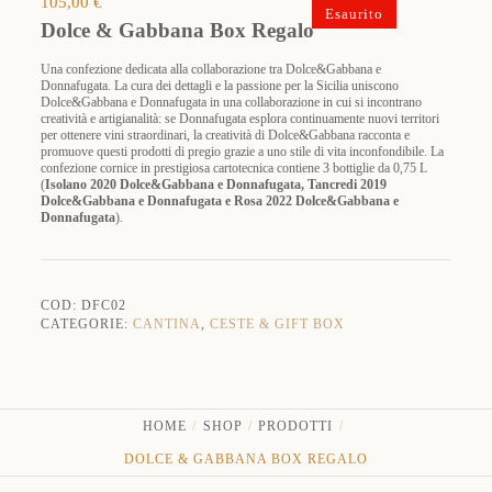
105,00
€
Esaurito
Dolce & Gabbana Box Regalo
Una confezione dedicata alla collaborazione tra Dolce&Gabbana e
Donnafugata. La cura dei dettagli e la passione per la Sicilia uniscono
Dolce&Gabbana e Donnafugata in una collaborazione in cui si incontrano
creatività e artigianalità: se Donnafugata esplora continuamente nuovi territori
per ottenere vini straordinari, la creatività di Dolce&Gabbana racconta e
promuove questi prodotti di pregio grazie a uno stile di vita inconfondibile. La
confezione cornice in prestigiosa cartotecnica contiene 3 bottiglie da 0,75 L
(
Isolano 2020 Dolce&Gabbana e Donnafugata, Tancredi 2019
Dolce&Gabbana e Donnafugata e Rosa 2022 Dolce&Gabbana e
Donnafugata
).
COD:
DFC02
CATEGORIE:
CANTINA
,
CESTE & GIFT BOX
HOME
SHOP
PRODOTTI
DOLCE & GABBANA BOX REGALO