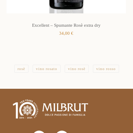
Excellent – Spumante Rosè extra dry
34,00
€
rosè
vino rosato
vino rosè
vino rosso