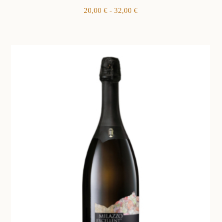
Fascia
20,00
€
-
32,00
€
di
prezzo:
da
20,00 €
a
32,00 €