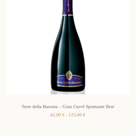
Terre della Baronia – Gran Curvè Spumante Brut
Fascia
42,00
€
-
125,00
€
di
prezzo:
da