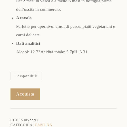
Per 2 mesi in vasca e almeno 3 mesi in bottiglia prima
dell’uscita in commercio.
A tavola
Perfetto per aperitivo, crudi di pesce, piatti vegetariani e
carni delicate.
Dati analitici
Alcool: 12.73Acidità totale: 5.7pH: 3.31
1 disponibili
Rosa
Acquista
Dolce&Gabbana
e
Donnafugata
2022
Sicilia
COD:
VI85222D
Doc
CATEGORIA:
CANTINA