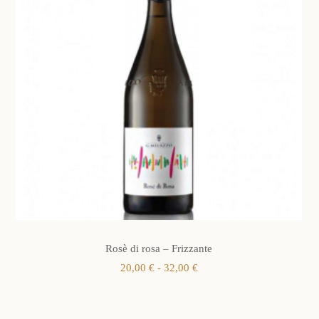
Rosè di rosa – Frizzante
Fascia
20,00
€
-
32,00
€
di
prezzo:
da