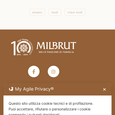
20,00 €
a
32,00 €
rosato
rosè
vino rosè
My Agile Privacy®
✕
Termini e condizioni generali di vendita
Questo sito utilizza cookie tecnici e di profilazione.
Privacy Policy
Puoi accettare, rifiutare o personalizzare i cookie
premendo i pulsanti desiderati.