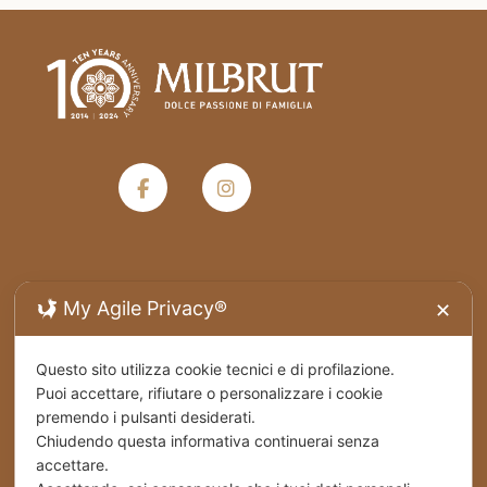
Termini e condizioni generali di vendita
My Agile Privacy®
✕
Privacy Policy
Questo sito utilizza cookie tecnici e di profilazione.
Puoi accettare, rifiutare o personalizzare i cookie
Spedizioni
premendo i pulsanti desiderati.
Chiudendo questa informativa continuerai senza
Cookies
accettare.