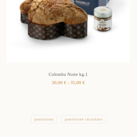
Colomba Noire kg.1
Fascia
30,00
€
-
35,00
€
di
prezzo:
da
30,00 €
a
35,00 €
panettone
panettone incartato