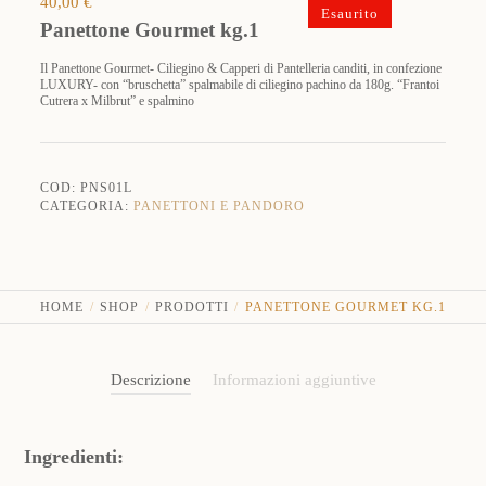
40,00
€
Esaurito
Panettone Gourmet kg.1
Il Panettone Gourmet- Ciliegino & Capperi di Pantelleria canditi, in confezione
LUXURY- con “bruschetta” spalmabile di ciliegino pachino da 180g. “Frantoi
Cutrera x Milbrut” e spalmino
COD:
PNS01L
CATEGORIA:
PANETTONI E PANDORO
HOME
SHOP
PRODOTTI
PANETTONE GOURMET KG.1
Descrizione
Informazioni aggiuntive
Ingredienti: