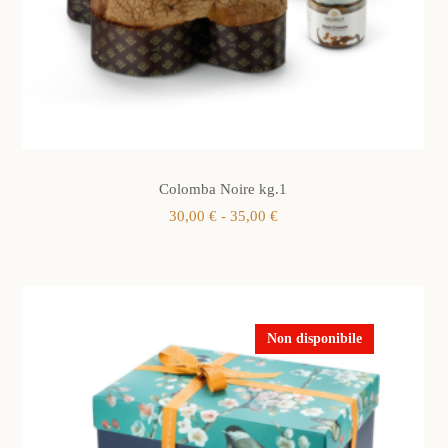
Colomba Noire kg.1
Fascia
30,00
€
-
35,00
€
di
prezzo:
da
30,00 €
a
35,00 €
Non disponibile