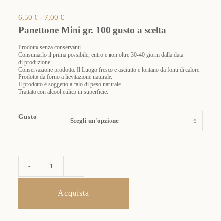
Fascia
6,50
€
-
7,00
€
di
Panettone Mini gr. 100 gusto a scelta
prezzo:
da
Prodotto senza conservanti.
Consumarlo il prima possibile, entro e non oltre 30-40 giorni dalla data
6,50 €
di produzione.
a
Conservazione prodotto: Il Luogo fresco e asciutto e lontano da fonti di calore.
7,00 €
Prodotto da forno a lievitazione naturale.
Il prodotto è soggetto a calo di peso naturale.
Trattato con alcool etilico in superficie.
Gusto
Panettone
-
+
Mini
gr.
100
Acquista
gusto
a
scelta