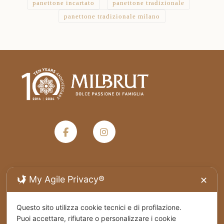
panettone incartato
panettone tradizionale
panettone tradizionale milano
My Agile Privacy®
✕
Termini e condizioni generali di vendita
Privacy Policy
Questo sito utilizza cookie tecnici e di profilazione.
Puoi accettare, rifiutare o personalizzare i cookie