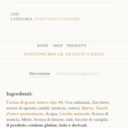
quantità
COD:
CATEGORIA:
PANETTONI E PANDORO
HOME
SHOP
PRODOTTI
PANETTONE MINI GR. 100 GUSTO A SCELTA
Descrizione
Informazioni aggiuntive
Ingredienti:
Farina di grano tenero tipo 00
, Uva sultanina, Zucchero,
scorze di agrumi canditi: (arancia, cedro),
Burro, Tuorlo
d’uovo pastorizzato
, Acqua,
Lievito naturale
, Scorza di
arancia, Miele, Scorza di limone, sale, bacche di vaniglia.
Il prodotto contiene glutine, latte e derivati.