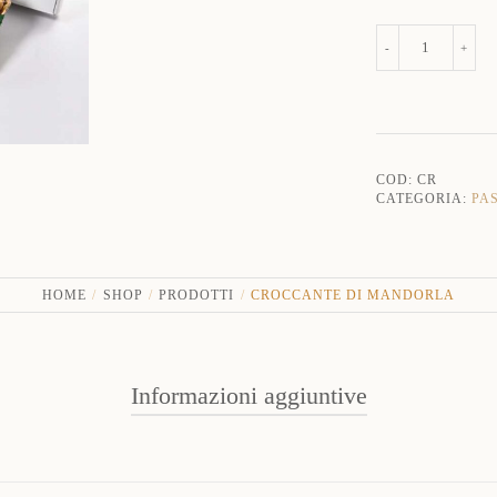
Croccante
-
+
di
mandorla
quantità
COD:
CR
CATEGORIA:
PA
HOME
SHOP
PRODOTTI
CROCCANTE DI MANDORLA
Informazioni aggiuntive