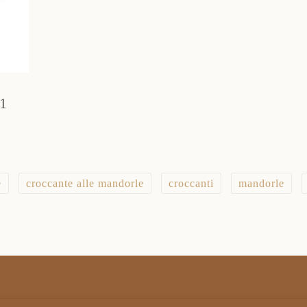
1
e
croccante alle mandorle
croccanti
mandorle