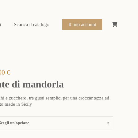
i
Scarica il catalogo
Il mio account
Fascia
00
€
di
te di mandorla
prezzo:
hi e zucchero, tre gusti semplici per una croccantezza ed
da
to made in Sicily
7,50 €
a
15,00 €