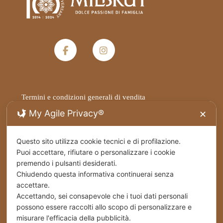
Termini e condizioni generali di vendita
My Agile Privacy®
✕
Privacy Policy
Questo sito utilizza cookie tecnici e di profilazione.
Spedizioni
Puoi accettare, rifiutare o personalizzare i cookie
premendo i pulsanti desiderati.
Cookies
Chiudendo questa informativa continuerai senza
accettare.
Accettando, sei consapevole che i tuoi dati personali
Stabilimento – Milbrut Dolce Passione di Famiglia
c/da Cappuccini – Messer Rinaldo SS 576 Naro
possono essere raccolti allo scopo di personalizzare e
(Ag) Italy
misurare l'efficacia della pubblicità.