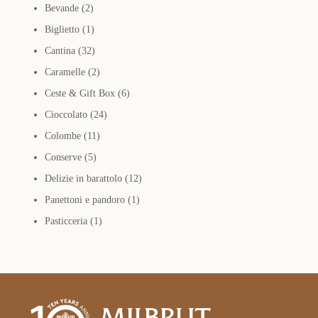
2
Bevande
2
prodotti
1
Biglietto
1
prodotto
32
Cantina
32
prodotti
2
Caramelle
2
prodotti
6
Ceste & Gift Box
6
24
prodotti
Cioccolato
24
11
prodotti
Colombe
11
5
prodotti
Conserve
5
prodotti
12
Delizie in barattolo
12
1
prodotti
Panettoni e pandoro
1
1
prodotto
Pasticceria
1
prodotto