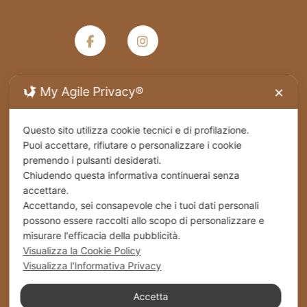
My Agile Privacy®
✕
Termini e condizioni generali di vendita
Questo sito utilizza cookie tecnici e di profilazione.
Privacy Policy
Puoi accettare, rifiutare o personalizzare i cookie
premendo i pulsanti desiderati.
Spedizioni
Chiudendo questa informativa continuerai senza
accettare.
Accettando, sei consapevole che i tuoi dati personali
Cookies
possono essere raccolti allo scopo di personalizzare e
misurare l'efficacia della pubblicità.
Stabilimento – Milbrut Dolce Passione di Famiglia
Visualizza la Cookie Policy
c/da Cappuccini – Messer Rinaldo SS 576 Naro
Visualizza l'Informativa Privacy
(Ag) Italy
Accetta
+39 0922 835464