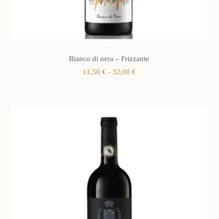
Bianco di nera – Frizzante
Fascia
11,50
€
-
32,00
€
di
prezzo:
da
11,50 €
a
32,00 €