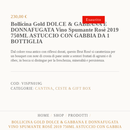
230,00
€
Esaurito
Bollicina Gold DOLCE & GABBANA E
DONNAFUGATA Vino Spumante Rosè 2019
750ML ASTUCCIO CON GABBIA DA 1
BOTTIGLIA
Dal colore rosa antico con riflessi dorati, questo Brut Rosé si caratterizza per
un bouquet con note di crosta di pane unite a sentori fruttati di agrumi e di
ribes; in bocca si distingue per la freschezza, mineralità e persistenza.
COD:
VISPN019G
CATEGORIE:
CANTINA
,
CESTE & GIFT BOX
HOME
SHOP
PRODOTTI
BOLLICINA GOLD DOLCE & GABBANA E DONNAFUGATA
VINO SPUMANTE ROSÈ 2019 750ML ASTUCCIO CON GABBIA