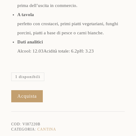
prima dell’uscita in commercio.
A tavola
perfetto con crostacei, primi piatti vegetariani, funghi
porcini, piatti a base di pesce o carni bianche.
Dati analitici
Alcool: 12.03Acidità totale: 6.2pH: 3.23
1 disponibili
Isolano
Acquista
Dolce&Gabbana
e
Donnafugata
2020
Etna
COD:
VI87220B
Bianco
CATEGORIA:
CANTINA
Doc