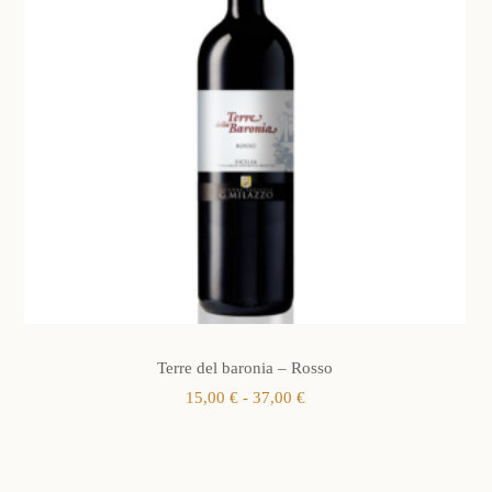
Terre del baronia – Rosso
Fascia
15,00
€
-
37,00
€
di
prezzo:
da
15,00 €