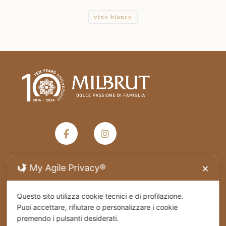
a
37,00 €
vino bianco
My Agile Privacy®
✕
Termini e condizioni generali di vendita
Questo sito utilizza cookie tecnici e di profilazione.
Privacy Policy
Puoi accettare, rifiutare o personalizzare i cookie
premendo i pulsanti desiderati.