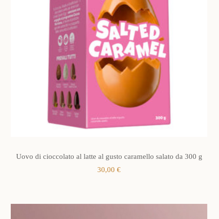
Uovo di cioccolato al latte al gusto caramello salato da 300 g
30,00
€