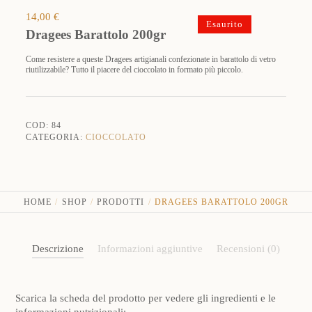
14,00
€
Esaurito
Dragees Barattolo 200gr
Come resistere a queste Dragees artigianali confezionate in barattolo di vetro
riutilizzabile? Tutto il piacere del cioccolato in formato più piccolo.
COD:
84
CATEGORIA:
CIOCCOLATO
HOME
SHOP
PRODOTTI
DRAGEES BARATTOLO 200GR
Descrizione
Informazioni aggiuntive
Recensioni (0)
Scarica la scheda del prodotto per vedere gli ingredienti e le
informazioni nutrizionali: