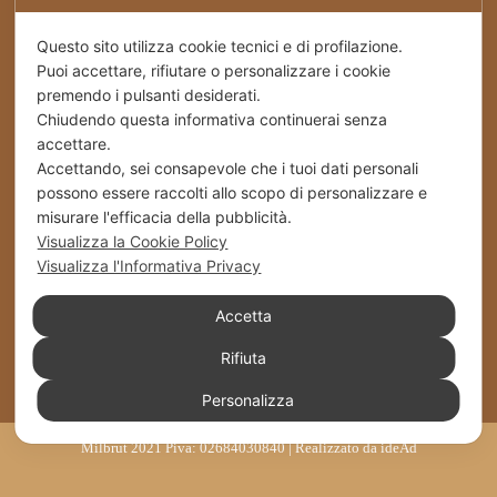
Privacy Policy
Questo sito utilizza cookie tecnici e di profilazione.
Puoi accettare, rifiutare o personalizzare i cookie
premendo i pulsanti desiderati.
Spedizioni
Chiudendo questa informativa continuerai senza
accettare.
Cookies
Accettando, sei consapevole che i tuoi dati personali
possono essere raccolti allo scopo di personalizzare e
Stabilimento – Milbrut Dolce Passione di Famiglia
misurare l'efficacia della pubblicità.
c/da Cappuccini – Messer Rinaldo SS 576 Naro
Visualizza la Cookie Policy
(Ag) Italy
Visualizza l'Informativa Privacy
+39 0922 835464
Accetta
Rifiuta
info@milbrut.com
Personalizza
Milbrut 2021 Piva: 02684030840 | Realizzato da
ideAd