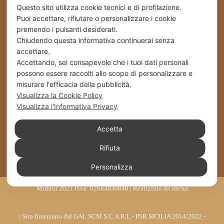
Privacy Policy
Questo sito utilizza cookie tecnici e di profilazione.
Puoi accettare, rifiutare o personalizzare i cookie
premendo i pulsanti desiderati.
Spedizioni
Chiudendo questa informativa continuerai senza
accettare.
Cookies
Accettando, sei consapevole che i tuoi dati personali
possono essere raccolti allo scopo di personalizzare e
Stabilimento – Milbrut Dolce Passione di Famiglia
misurare l'efficacia della pubblicità.
c/da Cappuccini – Messer Rinaldo SS 576 Naro
Visualizza la Cookie Policy
(Ag) Italy
Visualizza l'Informativa Privacy
+39 0922 835464
Accetta
Rifiuta
info@milbrut.com
Personalizza
Milbrut 2021 Piva: 02684030840 | Realizzato da
ideAd
| Sito finanziato dal GAL SCM S.C.A.R.L.- PSR SICILIA 2014/2022 -