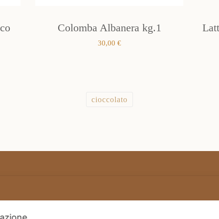
ico
Colomba Albanera kg.1
Lat
30,00
€
cioccolato
Termini e condizioni generali di vendita
ilazione.