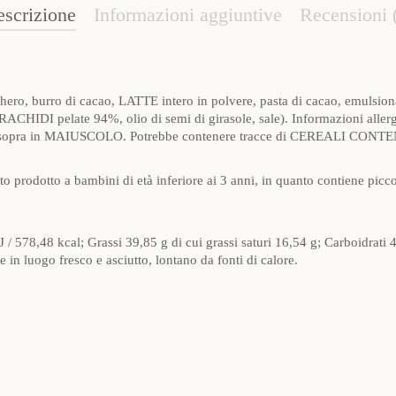
scrizione
Informazioni aggiuntive
Recensioni 
hero, burro di cacao, LATTE intero in polvere, pasta di cacao, emulsio
HIDI pelate 94%, olio di semi di girasole, sale). Informazioni allergen
ienti sopra in MAIUSCOLO. Potrebbe contenere tracce di CEREALI CO
o prodotto a bambini di età inferiore ai 3 anni, in quanto contiene pi
/ 578,48 kcal; Grassi 39,85 g di cui grassi saturi 16,54 g; Carboidrati 
 in luogo fresco e asciutto, lontano da fonti di calore.