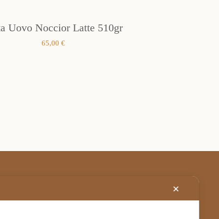
ta Uovo Noccior Latte 510gr
65,00
€
✕
Stabilimento – Milbrut Dolce Passione di
Famiglia c/da Cappuccini – Messer Rinaldo SS
576 Naro (Ag) Italy