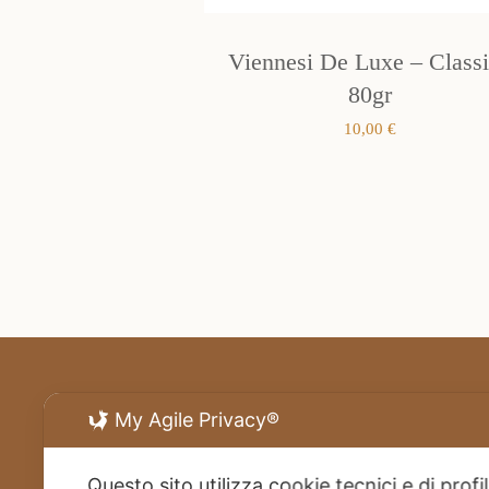
Viennesi De Luxe – Class
80gr
10,00
€
My Agile Privacy®
Questo sito utilizza cookie tecnici e di prof