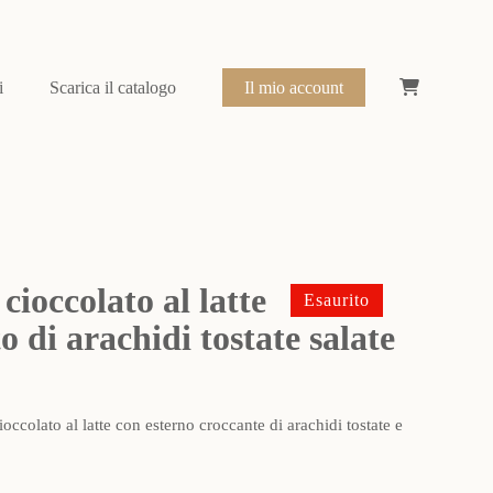
i
Scarica il catalogo
Il mio account
cioccolato al latte
Esaurito
o di arachidi tostate salate
occolato al latte con esterno croccante di arachidi tostate e