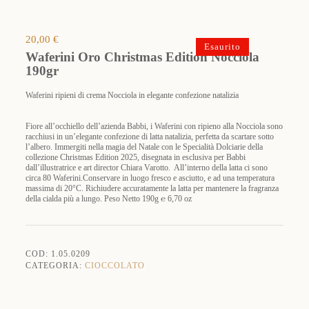
20,00
€
Esaurito
Waferini Oro Christmas Edition Nocciola
190gr
Waferini ripieni di crema Nocciola in elegante confezione natalizia
Fiore all’occhiello dell’azienda Babbi, i Waferini con ripieno alla Nocciola sono
racchiusi in un’elegante confezione di latta natalizia, perfetta da scartare sotto
l’albero. Immergiti nella magia del Natale con le Specialità Dolciarie della
collezione Christmas Edition 2025, disegnata in esclusiva per Babbi
dall’illustratrice e art director Chiara Varotto.
All’interno della latta ci sono
circa 80 Waferini.Conservare in luogo fresco e asciutto, e ad una temperatura
massima di 20°C. Richiudere accuratamente la latta per mantenere la fragranza
della cialda più a lungo. Peso Netto 190g ℮ 6,70 oz
COD:
1.05.0209
CATEGORIA:
CIOCCOLATO