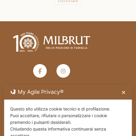
cioccolato
My Agile Privacy®
✕
Termini e condizioni generali di vendita
Questo sito utilizza cookie tecnici e di profilazione.
Privacy Policy
Puoi accettare, rifiutare o personalizzare i cookie
premendo i pulsanti desiderati.
Chiudendo questa informativa continuerai senza
Spedizioni
accettare.