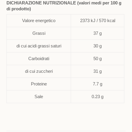
DICHIARAZIONE NUTRIZIONALE (valori medi per 100 g
di prodotto)
Valore energetico
2373 kJ / 570 kcal
Grassi
37 g
di cui acidi grassi saturi
30 g
Carboidrati
50 g
di cui zuccheri
31 g
Proteine
7.7 g
Sale
0.23 g